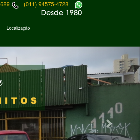
1689
(011) 94575-4728
Localização
Next